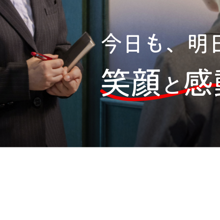
今日も、明
笑顔
感
と