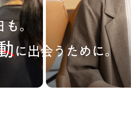
日も。
動
に
出会うために。